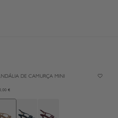
ANDÁLIA DE CAMURÇA MINI
cio de oferta
5,00 €