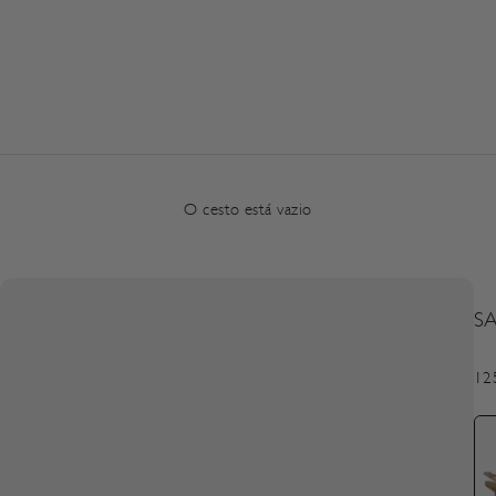
O cesto está vazio
S
Pre
12