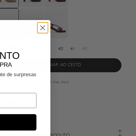
5
36
37
38
39
40
41
42
ONTO
MPRA
ADICIONAR AO CESTO
ute de surpresas
Envio gratuito (Entrega em 2-4 dias úteis)
Alterações fáceis e sem custos
Devoluções em 30 dias
Pagamento seguro
scrição
FORMAÇÕES SOBRE O PRODUTO