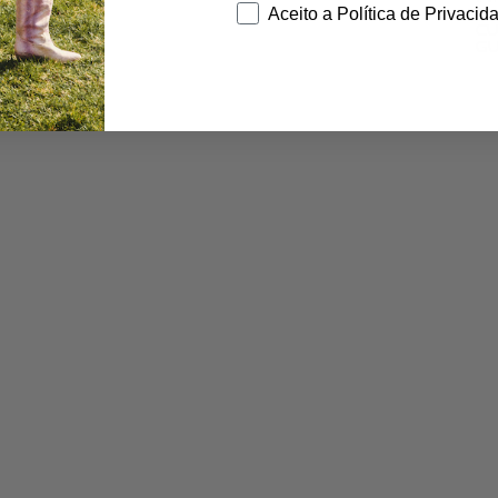
Consentimento
Aceito a Política de Privacid
EN
CU
GU