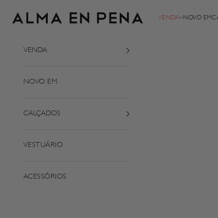
Saltar para o conteúdo
Alma em Pena
VENDA
NOVO EM
C
VENDA
NOVO EM
CALÇADOS
VESTUÁRIO
ACESSÓRIOS