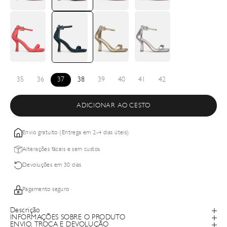
35
36
37
38
39
40
41
42
ADICIONAR AO CESTO
Envio gratuito (Entrega em 2-4 dias úteis)
Alterações fáceis e sem custos
Devoluções em 30 dias
Pagamento seguro
Descrição
INFORMAÇÕES SOBRE O PRODUTO
ENVIO, TROCA E DEVOLUÇÃO