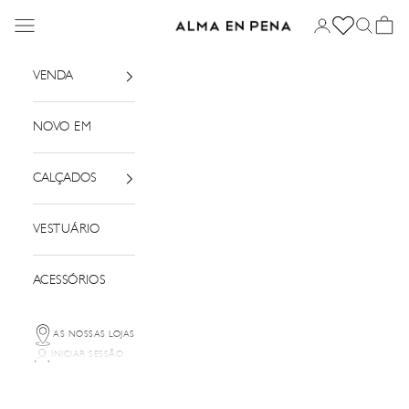
Saltar para o conteúdo
Menu
Iniciar sessão
Pesquisar
Cesto
Alma em Pena
VENDA
NOVO EM
CALÇADOS
VESTUÁRIO
ACESSÓRIOS
AS NOSSAS LOJAS
INICIAR SESSÃO