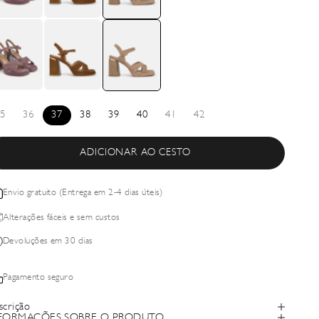
5
36
37
38
39
40
41
42
ADICIONAR AO CESTO
Envio gratuito (Entrega em 2-4 dias úteis)
Alterações fáceis e sem custos
Devoluções em 30 dias
Pagamento seguro
scrição
FORMAÇÕES SOBRE O PRODUTO