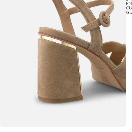
EN
CU
GU