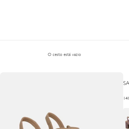
O cesto está vazio
S
Pre
14