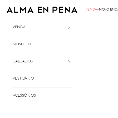
Saltar para o conteúdo
Alma em Pena
VENDA
NOVO EM
C
VENDA
NOVO EM
CALÇADOS
VESTUÁRIO
ACESSÓRIOS