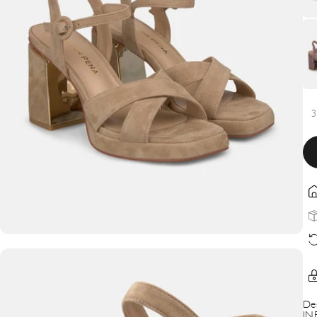
3
De
IN