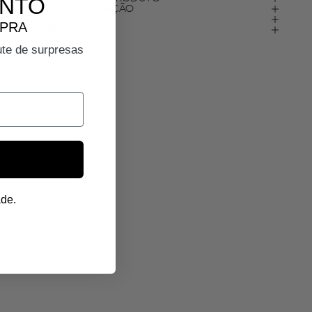
ONTO
VIO, TROCA E DEVOLUÇÃO
IDADO
MPRA
IA DE TAMANHOS
ute de surpresas
ade.