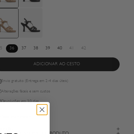
5
36
37
38
39
40
41
42
ADICIONAR AO CESTO
Envio gratuito (Entrega em 2-4 dias úteis)
Alterações fáceis e sem custos
Devoluções em 30 dias
Pagamento seguro
scrição
FORMAÇÕES SOBRE O PRODUTO