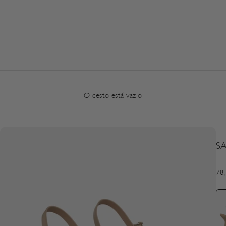
O cesto está vazio
S
Pre
78