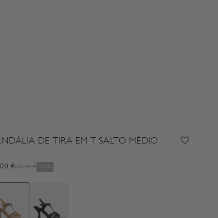
ANDÁLIA DE TIRA EM T SALTO MÉDIO
cio de oferta
,00 €
Precio normal
130,00 €
-40%