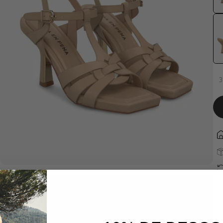
3
De
IN