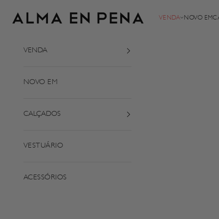
Saltar para o conteúdo
Alma em Pena
VENDA
NOVO EM
C
VENDA
NOVO EM
CALÇADOS
VESTUÁRIO
ACESSÓRIOS