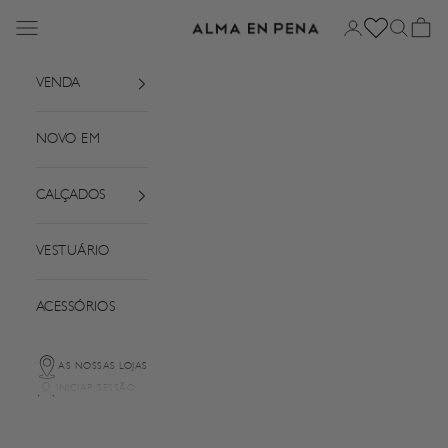
Saltar para o conteúdo
Menu
Iniciar sessão
Pesquisar
Cesto
Alma em Pena
VENDA
NOVO EM
CALÇADOS
VESTUÁRIO
ACESSÓRIOS
AS NOSSAS LOJAS
INICIAR SESSÃO