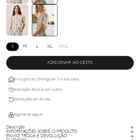
S
M
L
XL
XXL
ADICIONAR AO CESTO
Envio gratuito (Entrega em 2-4 dias úteis)
Alterações fáceis e sem custos
Devoluções em 30 dias
Pagamento seguro
Descrição
INFORMAÇÕES SOBRE O PRODUTO
ENVIO, TROCA E DEVOLUÇÃO