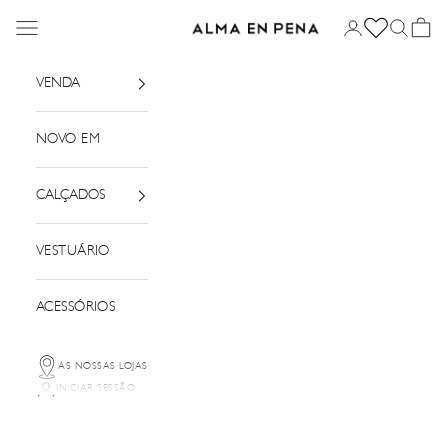
Saltar para o conteúdo
Menu
Iniciar sessão
Pesquisar
Cesto
Alma em Pena
VENDA
NOVO EM
CALÇADOS
VESTUÁRIO
ACESSÓRIOS
AS NOSSAS LOJAS
INICIAR SESSÃO