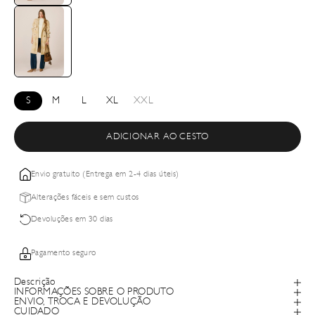
S
M
L
XL
XXL
ADICIONAR AO CESTO
Envio gratuito (Entrega em 2-4 dias úteis)
Alterações fáceis e sem custos
Devoluções em 30 dias
Pagamento seguro
Descrição
INFORMAÇÕES SOBRE O PRODUTO
ENVIO, TROCA E DEVOLUÇÃO
CUIDADO