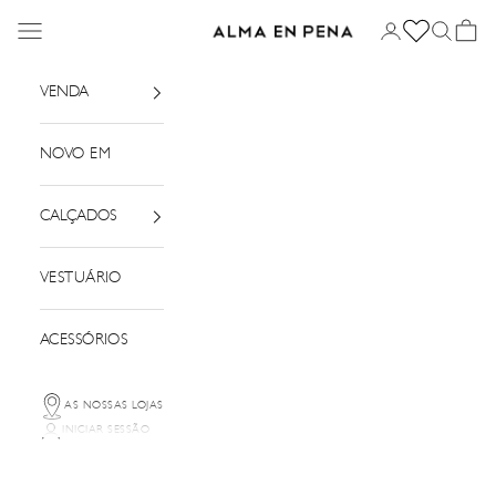
Saltar para o conteúdo
Menu
Iniciar sessão
Pesquisar
Cesto
Alma em Pena
VENDA
NOVO EM
CALÇADOS
VESTUÁRIO
ACESSÓRIOS
AS NOSSAS LOJAS
INICIAR SESSÃO