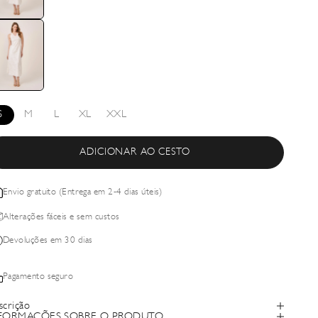
S
M
L
XL
XXL
ADICIONAR AO CESTO
Envio gratuito (Entrega em 2-4 dias úteis)
Alterações fáceis e sem custos
Devoluções em 30 dias
Pagamento seguro
scrição
FORMAÇÕES SOBRE O PRODUTO