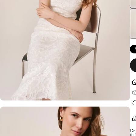
De
IN