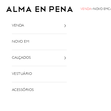
Saltar para o conteúdo
Alma em Pena
VENDA
NOVO EM
C
VENDA
NOVO EM
CALÇADOS
VESTUÁRIO
ACESSÓRIOS