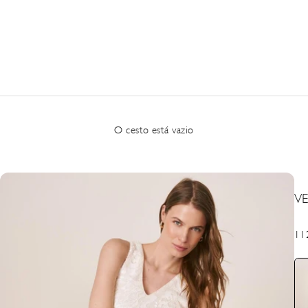
O cesto está vazio
V
Pre
11