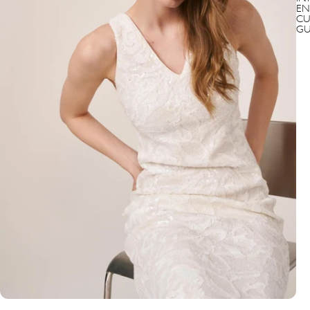
EN
CU
GU